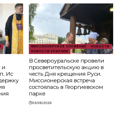
И
МИССИОНЕРСКОЕ СЛУЖЕНИЕ
НОВОСТИ
НОВОСТИ ЕПАРХИИ
х
В Североуральске провели
 и
просветительскую акцию в
п. Ис
честь Дня крещения Руси.
держку
Миссионерская встреча
ия
состоялась в Георгиевском
ния
парке
03/08/2026