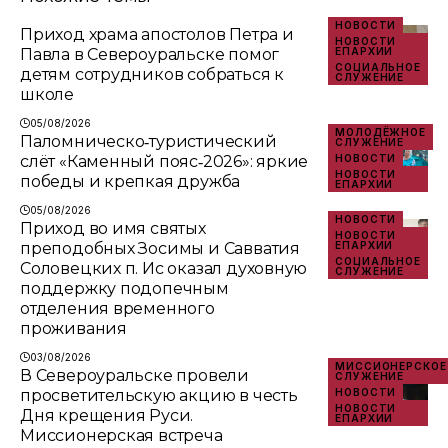
НОВОСТИ
Приход храма апостолов Петра и
НОВОСТИ
Павла в Североуральске помог
ЕПАРХИИ
СОЦИАЛЬНОЕ
детям сотрудников собраться к
СЛУЖЕНИЕ
школе
05/08/2026
МОЛОДЁЖНОЕ
Паломническо‑туристический
СЛУЖЕНИЕ
слёт «Каменный пояс‑2026»: яркие
НОВОСТИ
НОВОСТИ
победы и крепкая дружба
ЕПАРХИИ
05/08/2026
НОВОСТИ
Приход во имя святых
НОВОСТИ
преподобных Зосимы и Савватия
ЕПАРХИИ
СОЦИАЛЬНОЕ
Соловецких п. Ис оказал духовную
СЛУЖЕНИЕ
поддержку подопечным
отделения временного
проживания
03/08/2026
МИССИОНЕРСКОЕ
В Североуральске провели
СЛУЖЕНИЕ
просветительскую акцию в честь
НОВОСТИ
НОВОСТИ
Дня крещения Руси.
ЕПАРХИИ
Миссионерская встреча