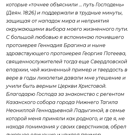
которые «точнее объяснили … путь Господень»
(
Деян. 18:26
) и поддержали в трудные минуты,
защищая от нападок мира и неприятия
окружающими выбора моего жизненного пути.
С большой любовью я вспоминаю почившего
протоиерея Геннадия Брагина и ныне
здравствующего протоиерея Георгия Потеева,
священнослужителей тогда еще Свердловской
епархии, чей жизненный пример и твердость в
вере в годы лихолетья давали мне утешение и
учили быть верным Церкви Христовой.
Благодарю Господа за знакомство с регентом
Казанского собора города Нижнего Тагила
Неониллой Геннадьевной Ладыгиной, в семье
которой меня приняли как родного, и где я, не
находя понимания у своих сверстников, обрел
духовное единение и увидел пример