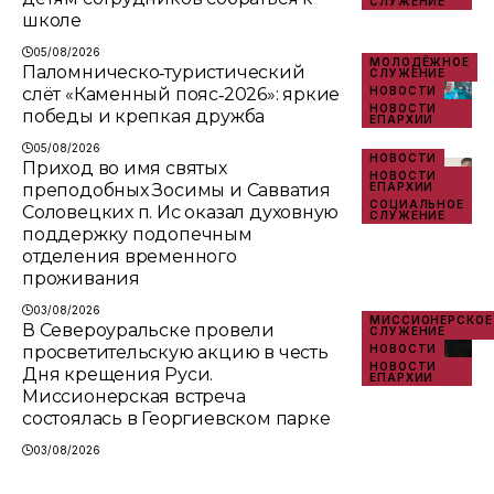
СЛУЖЕНИЕ
школе
05/08/2026
МОЛОДЁЖНОЕ
Паломническо‑туристический
СЛУЖЕНИЕ
слёт «Каменный пояс‑2026»: яркие
НОВОСТИ
НОВОСТИ
победы и крепкая дружба
ЕПАРХИИ
05/08/2026
НОВОСТИ
Приход во имя святых
НОВОСТИ
преподобных Зосимы и Савватия
ЕПАРХИИ
СОЦИАЛЬНОЕ
Соловецких п. Ис оказал духовную
СЛУЖЕНИЕ
поддержку подопечным
отделения временного
проживания
03/08/2026
МИССИОНЕРСКОЕ
В Североуральске провели
СЛУЖЕНИЕ
просветительскую акцию в честь
НОВОСТИ
НОВОСТИ
Дня крещения Руси.
ЕПАРХИИ
Миссионерская встреча
состоялась в Георгиевском парке
03/08/2026