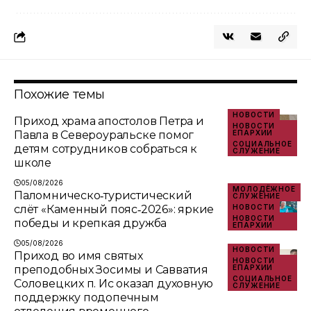
Похожие темы
НОВОСТИ
Приход храма апостолов Петра и
НОВОСТИ
Павла в Североуральске помог
ЕПАРХИИ
СОЦИАЛЬНОЕ
детям сотрудников собраться к
СЛУЖЕНИЕ
школе
05/08/2026
МОЛОДЁЖНОЕ
Паломническо‑туристический
СЛУЖЕНИЕ
слёт «Каменный пояс‑2026»: яркие
НОВОСТИ
НОВОСТИ
победы и крепкая дружба
ЕПАРХИИ
05/08/2026
НОВОСТИ
Приход во имя святых
НОВОСТИ
преподобных Зосимы и Савватия
ЕПАРХИИ
СОЦИАЛЬНОЕ
Соловецких п. Ис оказал духовную
СЛУЖЕНИЕ
поддержку подопечным