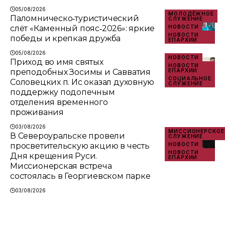
05/08/2026
МОЛОДЁЖНОЕ
Паломническо‑туристический
СЛУЖЕНИЕ
слёт «Каменный пояс‑2026»: яркие
НОВОСТИ
НОВОСТИ
победы и крепкая дружба
ЕПАРХИИ
05/08/2026
НОВОСТИ
Приход во имя святых
НОВОСТИ
преподобных Зосимы и Савватия
ЕПАРХИИ
СОЦИАЛЬНОЕ
Соловецких п. Ис оказал духовную
СЛУЖЕНИЕ
поддержку подопечным
отделения временного
проживания
03/08/2026
МИССИОНЕРСКОЕ
В Североуральске провели
СЛУЖЕНИЕ
просветительскую акцию в честь
НОВОСТИ
НОВОСТИ
Дня крещения Руси.
ЕПАРХИИ
Миссионерская встреча
состоялась в Георгиевском парке
03/08/2026