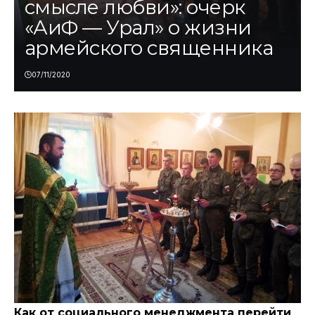
смысле любви»: очерк
«АиФ — Урал» о жизни
армейского священника
07/11/2020
Как от социального менеджмента перейти