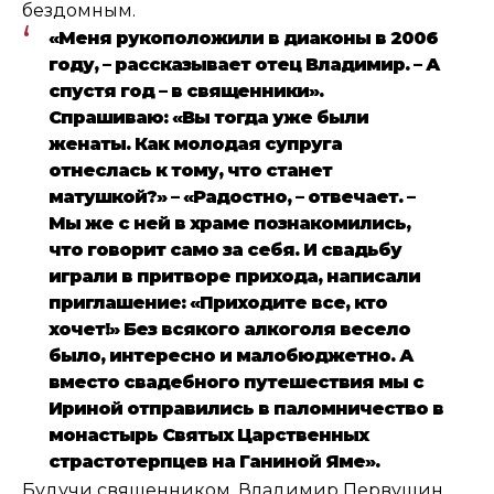
бездомным.
«Меня рукоположили в диаконы в 2006
году, – рассказывает отец Владимир. – А
спустя год – в священники».
Спрашиваю: «Вы тогда уже были
женаты. Как молодая супруга
отнеслась к тому, что станет
матушкой?» – «Радостно, – отвечает. –
Мы же с ней в храме познакомились,
что говорит само за себя. И свадьбу
играли в притворе прихода, написали
приглашение: «Приходите все, кто
хочет!» Без всякого алкоголя весело
было, интересно и малобюджетно. А
вместо свадебного путешествия мы с
Ириной отправились в паломничество в
монастырь Святых Царственных
страстотерпцев на Ганиной Яме».
Будучи священником, Владимир Первушин