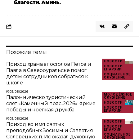
благости. Аминь.
Похожие темы
НОВОСТИ
Приход храма апостолов Петра и
НОВОСТИ
Павла в Североуральске помог
ЕПАРХИИ
СОЦИАЛЬНОЕ
детям сотрудников собраться к
СЛУЖЕНИЕ
школе
05/08/2026
МОЛОДЁЖНОЕ
Паломническо‑туристический
СЛУЖЕНИЕ
слёт «Каменный пояс‑2026»: яркие
НОВОСТИ
НОВОСТИ
победы и крепкая дружба
ЕПАРХИИ
05/08/2026
НОВОСТИ
Приход во имя святых
НОВОСТИ
преподобных Зосимы и Савватия
ЕПАРХИИ
СОЦИАЛЬНОЕ
Соловецких п. Ис оказал духовную
СЛУЖЕНИЕ