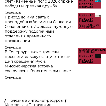
слёт «Каменный пояс‑2026»: яркие
НОВОСТИ
НОВОСТИ
победы и крепкая дружба
ЕПАРХИИ
05/08/2026
НОВОСТИ
Приход во имя святых
НОВОСТИ
преподобных Зосимы и Савватия
ЕПАРХИИ
СОЦИАЛЬНОЕ
Соловецких п. Ис оказал духовную
СЛУЖЕНИЕ
поддержку подопечным
отделения временного
проживания
03/08/2026
МИССИОНЕРСКОЕ
В Североуральске провели
СЛУЖЕНИЕ
просветительскую акцию в честь
НОВОСТИ
НОВОСТИ
Дня крещения Руси.
ЕПАРХИИ
Миссионерская встреча
состоялась в Георгиевском парке
03/08/2026
Полезные интернет-ресурсы
Московская Патриархия