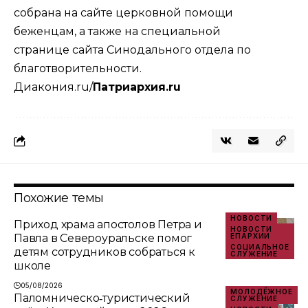
собрана
на сайте церковной помощи
беженцам
, а также на
специальной
странице
сайта Синодального отдела по
благотворительности.
Диакония.ru
/
Патриархия.ru
Похожие темы
НОВОСТИ
Приход храма апостолов Петра и
НОВОСТИ
Павла в Североуральске помог
ЕПАРХИИ
СОЦИАЛЬНОЕ
детям сотрудников собраться к
СЛУЖЕНИЕ
школе
05/08/2026
МОЛОДЁЖНОЕ
Паломническо‑туристический
СЛУЖЕНИЕ