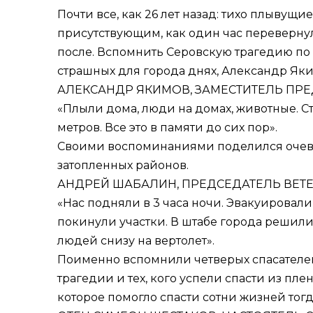
Почти все, как 26 лет назад: тихо плывущ
присутствующим, как один час перевернул
после. Вспомнить Серовскую трагедию по 
страшных для города днях, Александр Як
АЛЕКСАНДР ЯКИМОВ, ЗАМЕСТИТЕЛЬ ПРЕ
«Плыли дома, люди на домах, животные. Стр
метров. Все это в памяти до сих пор».
Своими воспоминаниями поделился очеви
затопленных районов.
АНДРЕЙ ШАБАЛИН, ПРЕДСЕДАТЕЛЬ ВЕТ
«Нас подняли в 3 часа ночи. Эвакуировали
покинули участки. В штабе города решили
людей снизу на вертолет».
Поименно вспомнили четверых спасателей,
трагедии и тех, кого успели спасти из пл
которое помогло спасти сотни жизней тогда