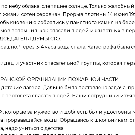
ие по небу облака, слепящее солнце. Только жалобны
 жизни сотен серовчан. Прорыв плотины 14 июня 19
обыкновению собрались у памятного камня на берег
имов вспомнил, как спасали людей и животных в пе
ДСЕДАТЕЛЯ ДУМЫ СГО:
ашно. Через 3-4 часа вода спала. Катастрофа была с
дец и участник спасательной группы, которая пе
ЕРАНСКОЙ ОРГАНИЗАЦИИ ПОЖАРНОЙ ЧАСТИ:
 детские лагеря. Дальше была поставлена задача: п
 с вертолета спасать людей. Наши сотрудники изъ
 которые за мужество и доблесть были удостоены м
ена прорвавшейся воды. Обращаясь к школьникам, от
, надо учиться с детства.