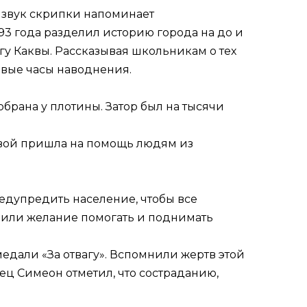
й звук скрипки напоминает
93 года разделил историю города на до и
у Каквы. Рассказывая школьникам о тех
рвые часы наводнения.
обрана у плотины. Затор был на тысячи
рвой пришла на помощь людям из
редупредить население, чтобы все
явили желание помогать и поднимать
едали «За отвагу». Вспомнили жертв этой
ец Симеон отметил, что состраданию,