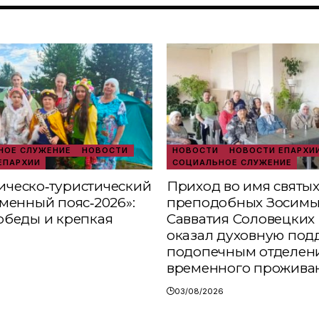
ОЕ СЛУЖЕНИЕ
НОВОСТИ
НОВОСТИ
НОВОСТИ ЕПАРХИ
ЕПАРХИИ
СОЦИАЛЬНОЕ СЛУЖЕНИЕ
ческо‑туристический
Приход во имя святы
аменный пояс‑2026»:
преподобных Зосимы
обеды и крепкая
Савватия Соловецких 
оказал духовную под
подопечным отделен
временного прожива
03/08/2026