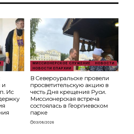
И
МИССИОНЕРСКОЕ СЛУЖЕНИЕ
НОВОСТИ
НОВОСТИ ЕПАРХИИ
х
В Североуральске провели
 и
просветительскую акцию в
п. Ис
честь Дня крещения Руси.
держку
Миссионерская встреча
ия
состоялась в Георгиевском
ния
парке
03/08/2026