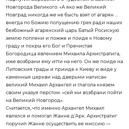
Новгорода Великого: «А яко же Великий
Новград никогда же не бысть взят от агарян …
внегда по Божию попущению грех ради наших
безбожный агарянский царь Батый Росискую
землю поплени и пожже и поиде к Новому
граду и покры его Бог и Пречистая
Богородица явлением Михаила Архистратига,
иже возбрани ему итти на него. Он же поиде на
Литовския грады и прииде к Киеву и виде у
каменныя церкви над дверьми написан
великий Михаил Архангел и глагола князем
своим указуя перстом: «сей ми возбрани пойти
на Великий Новгород».
Считается, что именно Архангел Михаил
являлся и помогал Жанне д’Арк. Архистратиг
поручил Жанне осуществить ее миссию —