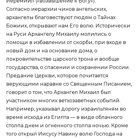
Иеремиил («возвышение к Богу»).
Согласно иерархии чинов ангельских,
архангелы благовествуют людям о Тайнах
Божиих, открывают нам Его волю. Исторически
на Руси Архангелу Михаилу молились о
помощи в избавлении от скорби, при входе в
новый дом и на основание дома, о
покровительстве царского трона и вообще
государства, о спасении и сохранении России.
Предание Церкви, которое почитается
верующими наравне со Священным Писанием,
говорит о том, что Архангел Михаил был
участником многих ветхозаветных событий.
Например, указывал дорогу израильтяням во
время исхода из Египта — в виде облачного
столпа днем и огненного столпа ночью. Кроме
того открыл Иисусу Навину волю Господа на