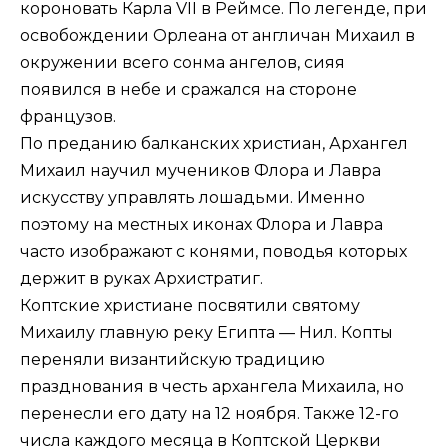
короновать Карла VII в Реймсе. По легенде, при
освобождении Орлеана от англичан Михаил в
окружении всего сонма ангелов, сияя
появился в небе и сражался на стороне
французов.
По преданию балканских христиан, Архангел
Михаил научил мучеников Флора и Лавра
искусству управлять лошадьми. Именно
поэтому на местных иконах Флора и Лавра
часто изображают с конями, поводья которых
держит в руках Архистратиг.
Коптские христиане посвятили святому
Михаилу главную реку Египта — Нил. Копты
переняли византийскую традицию
празднования в честь архангела Михаила, но
перенесли его дату на 12 ноября. Также 12-го
числа каждого месяца в Коптской Церкви