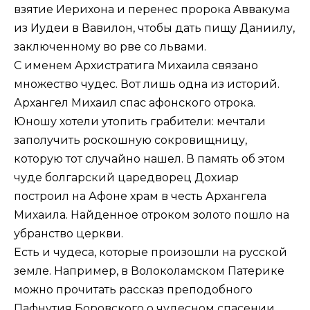
взятие Иерихона и перенес пророка Аввакума
из Иудеи в Вавилон, чтобы дать пищу Даниилу,
заключенному во рве со львами.
С именем Архистратига Михаила связано
множество чудес. Вот лишь одна из историй.
Архангел Михаил спас афонского отрока.
Юношу хотели утопить грабители: мечтали
заполучить роскошную сокровищницу,
которую тот случайно нашел. В память об этом
чуде болгарский царедворец Дохиар
построил на Афоне храм в честь Архангела
Михаила. Найденное отроком золото пошло на
убранство церкви.
Есть и чудеса, которые произошли на русской
земле. Например, в Волоколамском Патерике
можно прочитать рассказ преподобного
Пафнутия Боровского о чудесном спасении