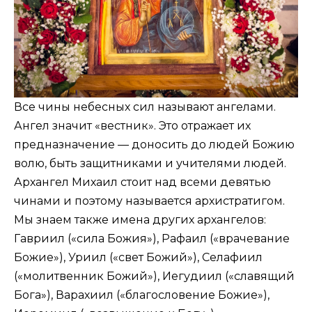
Все чины небесных сил называют ангелами.
Ангел значит «вестник». Это отражает их
предназначение — доносить до людей Божию
волю, быть защитниками и учителями людей.
Архангел Михаил стоит над всеми девятью
чинами и поэтому называется архистратигом.
Мы знаем также имена других архангелов:
Гавриил («сила Божия»), Рафаил («врачевание
Божие»), Уриил («свет Божий»), Селафиил
(«молитвенник Божий»), Иегудиил («славящий
Бога»), Варахиил («благословение Божие»),