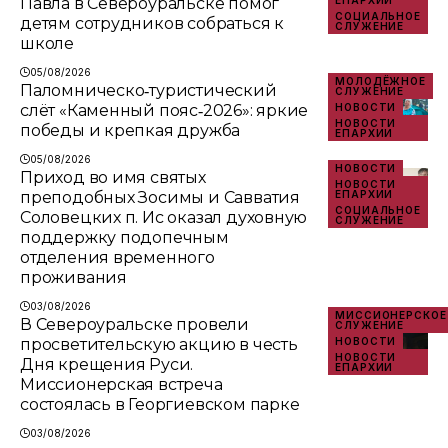
Павла в Североуральске помог
ЕПАРХИИ
СОЦИАЛЬНОЕ
детям сотрудников собраться к
СЛУЖЕНИЕ
школе
05/08/2026
МОЛОДЁЖНОЕ
Паломническо‑туристический
СЛУЖЕНИЕ
слёт «Каменный пояс‑2026»: яркие
НОВОСТИ
НОВОСТИ
победы и крепкая дружба
ЕПАРХИИ
05/08/2026
НОВОСТИ
Приход во имя святых
НОВОСТИ
преподобных Зосимы и Савватия
ЕПАРХИИ
СОЦИАЛЬНОЕ
Соловецких п. Ис оказал духовную
СЛУЖЕНИЕ
поддержку подопечным
отделения временного
проживания
03/08/2026
МИССИОНЕРСКОЕ
В Североуральске провели
СЛУЖЕНИЕ
просветительскую акцию в честь
НОВОСТИ
НОВОСТИ
Дня крещения Руси.
ЕПАРХИИ
Миссионерская встреча
состоялась в Георгиевском парке
03/08/2026