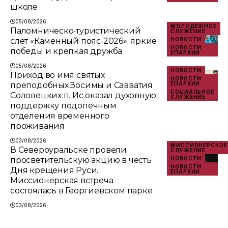
школе
05/08/2026
МОЛОДЁЖНОЕ
Паломническо‑туристический
СЛУЖЕНИЕ
слёт «Каменный пояс‑2026»: яркие
НОВОСТИ
НОВОСТИ
победы и крепкая дружба
ЕПАРХИИ
05/08/2026
НОВОСТИ
Приход во имя святых
НОВОСТИ
преподобных Зосимы и Савватия
ЕПАРХИИ
СОЦИАЛЬНОЕ
Соловецких п. Ис оказал духовную
СЛУЖЕНИЕ
поддержку подопечным
отделения временного
проживания
03/08/2026
МИССИОНЕРСКОЕ
В Североуральске провели
СЛУЖЕНИЕ
просветительскую акцию в честь
НОВОСТИ
НОВОСТИ
Дня крещения Руси.
ЕПАРХИИ
Миссионерская встреча
состоялась в Георгиевском парке
03/08/2026