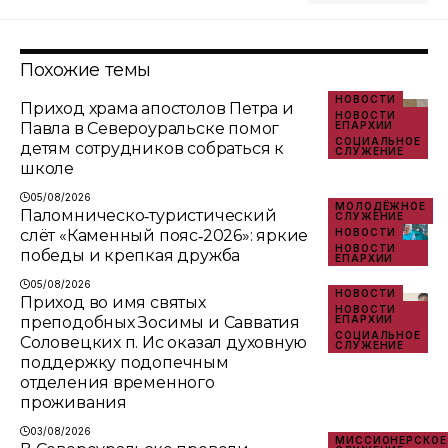
Похожие темы
НОВОСТИ
Приход храма апостолов Петра и
НОВОСТИ
Павла в Североуральске помог
ЕПАРХИИ
СОЦИАЛЬНОЕ
детям сотрудников собраться к
СЛУЖЕНИЕ
школе
05/08/2026
МОЛОДЁЖНОЕ
Паломническо‑туристический
СЛУЖЕНИЕ
слёт «Каменный пояс‑2026»: яркие
НОВОСТИ
НОВОСТИ
победы и крепкая дружба
ЕПАРХИИ
05/08/2026
НОВОСТИ
Приход во имя святых
НОВОСТИ
преподобных Зосимы и Савватия
ЕПАРХИИ
СОЦИАЛЬНОЕ
Соловецких п. Ис оказал духовную
СЛУЖЕНИЕ
поддержку подопечным
отделения временного
проживания
03/08/2026
МИССИОНЕРСКОЕ