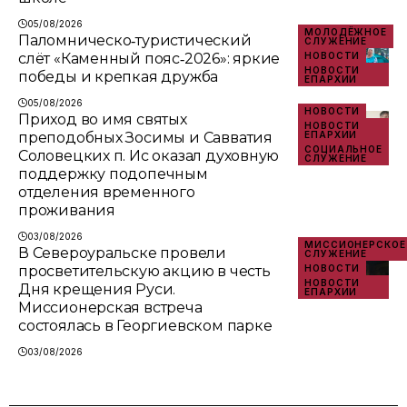
05/08/2026
МОЛОДЁЖНОЕ
Паломническо‑туристический
СЛУЖЕНИЕ
слёт «Каменный пояс‑2026»: яркие
НОВОСТИ
НОВОСТИ
победы и крепкая дружба
ЕПАРХИИ
05/08/2026
НОВОСТИ
Приход во имя святых
НОВОСТИ
преподобных Зосимы и Савватия
ЕПАРХИИ
СОЦИАЛЬНОЕ
Соловецких п. Ис оказал духовную
СЛУЖЕНИЕ
поддержку подопечным
отделения временного
проживания
03/08/2026
МИССИОНЕРСКОЕ
В Североуральске провели
СЛУЖЕНИЕ
просветительскую акцию в честь
НОВОСТИ
НОВОСТИ
Дня крещения Руси.
ЕПАРХИИ
Миссионерская встреча
состоялась в Георгиевском парке
03/08/2026