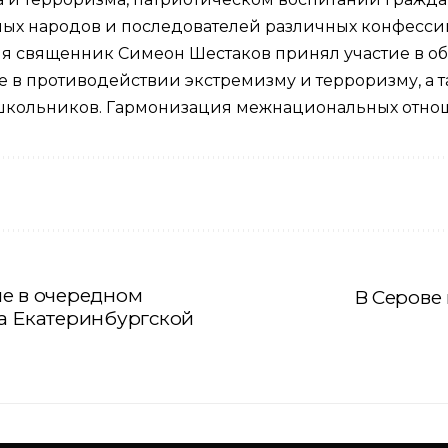
ых народов и последователей различных конфесси
ня священник
Симеон Шестаков
принял участие в о
е в противодействии экстремизму и терроризму, а 
 школьников. Гармонизация межнациональных отнош
ие в очередном
В Серове
а Екатеринбургской