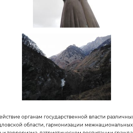
ействие органам государственной власти различны
дловской области, гармонизации межнациональных
 и терроризма, патриотическом воспитании гражда