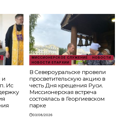
И
МИССИОНЕРСКОЕ СЛУЖЕНИЕ
НОВОСТИ
НОВОСТИ ЕПАРХИИ
х
В Североуральске провели
 и
просветительскую акцию в
п. Ис
честь Дня крещения Руси.
держку
Миссионерская встреча
ия
состоялась в Георгиевском
ния
парке
03/08/2026