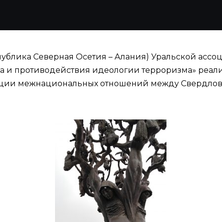
(Республика Северная Осетия – Алания) Уральской а
 и противодействия идеологии терроризма» реализ
ации межнациональных отношений между Свердловск