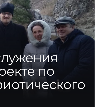
служения
оекте по
риотического