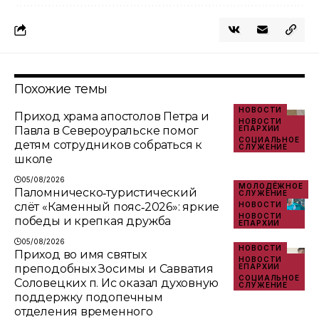
Похожие темы
НОВОСТИ
Приход храма апостолов Петра и
НОВОСТИ
Павла в Североуральске помог
ЕПАРХИИ
СОЦИАЛЬНОЕ
детям сотрудников собраться к
СЛУЖЕНИЕ
школе
05/08/2026
МОЛОДЁЖНОЕ
Паломническо‑туристический
СЛУЖЕНИЕ
слёт «Каменный пояс‑2026»: яркие
НОВОСТИ
НОВОСТИ
победы и крепкая дружба
ЕПАРХИИ
05/08/2026
НОВОСТИ
Приход во имя святых
НОВОСТИ
преподобных Зосимы и Савватия
ЕПАРХИИ
СОЦИАЛЬНОЕ
Соловецких п. Ис оказал духовную
СЛУЖЕНИЕ
поддержку подопечным
отделения временного