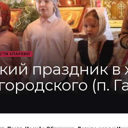
СТИ ЕПАРХИИ
ий праздник в х
ородского (п. Г