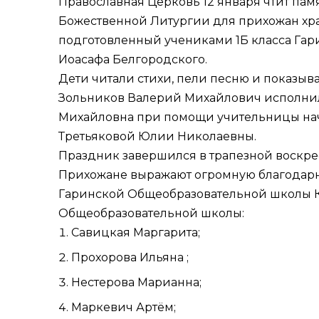
Православная Церковь 12 января чтит пам
Божественной Литургии для прихожан храм
подготовленный учениками 1Б класса Гар
Иоасафа Белгородского.
Дети читали стихи, пели песню и показыв
Зольников Валерий Михайлович исполнил 
Михайловна при помощи учительницы нач
Третьяковой Юлии Николаевны.
Праздник завершился в трапезной воскре
Прихожане выражают огромную благодарно
Гаринской Общеобразовательной школы Ку
Общеобразовательной школы:
Савицкая Маргарита;
Прохорова Ильяна ;
Нестерова Марианна;
Маркевич Артём;