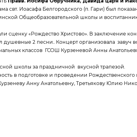
ять
Правв. Иосифа Обручника, Давида царя и Иако
а свт. Иоасафа Белгородского (п. Гари) был показ
инской Общеобразовательной школы и воспитанник
али сценку «Рождество Христово». В заключение к
душевные 2 песни.. Концерт организовала завуч 
альных классов ГСОШ Курзеневой Анны Анатольев
сной школы за праздничной вкусной трапезой.
сть в подготовке и проведении Рождественского 
рзеневу Анну Анатольевну, Третьякову Юлию Никол