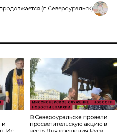
продолжается (г. Североуральск)
И
МИССИОНЕРСКОЕ СЛУЖЕНИЕ
НОВОСТИ
НОВОСТИ ЕПАРХИИ
х
В Североуральске провели
 и
просветительскую акцию в
п. Ис
честь Дня крещения Руси.