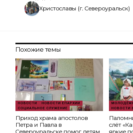
Христославы (г. Североуральск)
Похожие темы
НОВОСТИ
НОВОСТИ ЕПАРХИИ
МОЛОДЁЖН
СОЦИАЛЬНОЕ СЛУЖЕНИЕ
НОВОСТИ 
Приход храма апостолов
Паломни
Петра и Павла в
слёт «К
Североуральске помог детям
яркие п