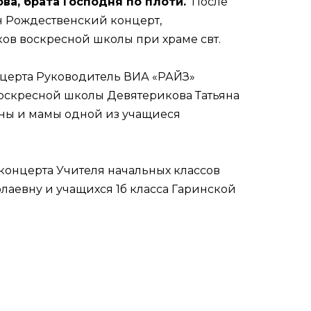
ва, брата Господня по плоти.
После
ан Рождественский концерт,
ов воскресной школы при храме свт.
онцерта Руководитель ВИА «РАЙЗ»
воскресной школы Девятерикова Татьяна
ны и мамы одной из учащиеся
концерта Учителя начальных классов
аевну и учащихся 1б класса Гаринской