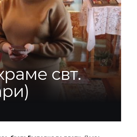
раме свт.
ари)