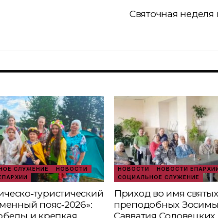
Святочная неделя 
ОЕ СЛУЖЕНИЕ
НОВОСТИ
НОВОСТИ
НОВОСТИ ЕПАРХИ
ЕПАРХИИ
СОЦИАЛЬНОЕ СЛУЖЕНИЕ
ческо‑туристический
Приход во имя святы
аменный пояс‑2026»:
преподобных Зосимы
обеды и крепкая
Савватия Соловецких 