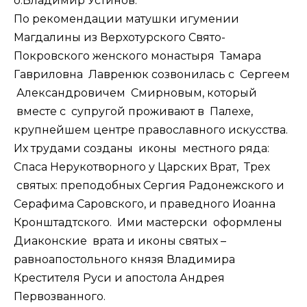
о.Владимир Устинов.
По рекомендации матушки игумении
Магдалины из Верхотурского Свято-
Покровского женского монастыря Тамара
Гавриловна Лавренюк созвонилась с Сергеем
Александровичем Смирновым, который
вместе с супругой проживают в Палехе,
крупнейшем центре православного искусства.
Их трудами созданы иконы местного ряда:
Спаса Нерукотворного у Царских Врат, Трех
святых: преподобных Сергия Радонежского и
Серафима Саровского, и праведного Иоанна
Кронштадтского. Ими мастерски оформлены
Диаконские врата и иконы святых –
равноапостольного князя Владимира
Крестителя Руси и апостола Андрея
Первозванного.