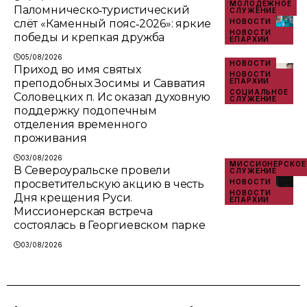
МОЛОДЁЖНОЕ
Паломническо‑туристический
СЛУЖЕНИЕ
слёт «Каменный пояс‑2026»: яркие
НОВОСТИ
НОВОСТИ
победы и крепкая дружба
ЕПАРХИИ
05/08/2026
НОВОСТИ
Приход во имя святых
НОВОСТИ
преподобных Зосимы и Савватия
ЕПАРХИИ
СОЦИАЛЬНОЕ
Соловецких п. Ис оказал духовную
СЛУЖЕНИЕ
поддержку подопечным
отделения временного
проживания
03/08/2026
МИССИОНЕРСКОЕ
В Североуральске провели
СЛУЖЕНИЕ
просветительскую акцию в честь
НОВОСТИ
НОВОСТИ
Дня крещения Руси.
ЕПАРХИИ
Миссионерская встреча
состоялась в Георгиевском парке
03/08/2026