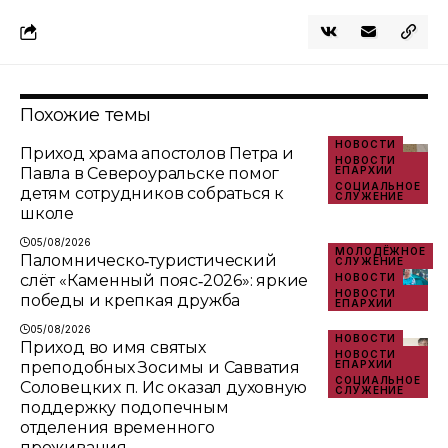
Похожие темы
НОВОСТИ
Приход храма апостолов Петра и
НОВОСТИ
Павла в Североуральске помог
ЕПАРХИИ
СОЦИАЛЬНОЕ
детям сотрудников собраться к
СЛУЖЕНИЕ
школе
05/08/2026
МОЛОДЁЖНОЕ
Паломническо‑туристический
СЛУЖЕНИЕ
слёт «Каменный пояс‑2026»: яркие
НОВОСТИ
НОВОСТИ
победы и крепкая дружба
ЕПАРХИИ
05/08/2026
НОВОСТИ
Приход во имя святых
НОВОСТИ
преподобных Зосимы и Савватия
ЕПАРХИИ
СОЦИАЛЬНОЕ
Соловецких п. Ис оказал духовную
СЛУЖЕНИЕ
поддержку подопечным
отделения временного
проживания