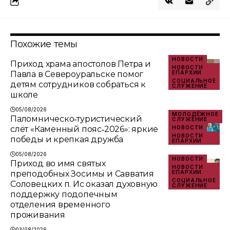
Похожие темы
НОВОСТИ
Приход храма апостолов Петра и
НОВОСТИ
Павла в Североуральске помог
ЕПАРХИИ
СОЦИАЛЬНОЕ
детям сотрудников собраться к
СЛУЖЕНИЕ
школе
05/08/2026
МОЛОДЁЖНОЕ
Паломническо‑туристический
СЛУЖЕНИЕ
слёт «Каменный пояс‑2026»: яркие
НОВОСТИ
НОВОСТИ
победы и крепкая дружба
ЕПАРХИИ
05/08/2026
НОВОСТИ
Приход во имя святых
НОВОСТИ
преподобных Зосимы и Савватия
ЕПАРХИИ
СОЦИАЛЬНОЕ
Соловецких п. Ис оказал духовную
СЛУЖЕНИЕ
поддержку подопечным
отделения временного
проживания
03/08/2026