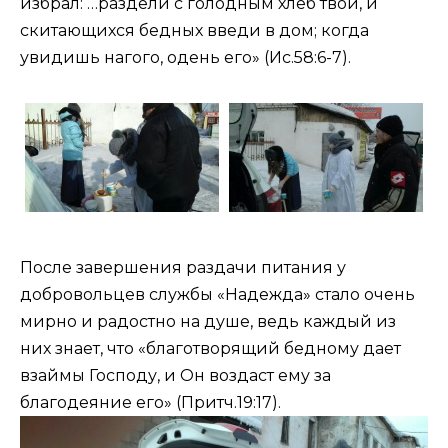
избрал: …раздели с голодным хлеб твой, и
скитающихся бедных введи в дом; когда
увидишь нагого, одень его» (
Ис.58:6-7
).
После завершения раздачи питания у
добровольцев службы «Надежда» стало очень
мирно и радостно на душе, ведь каждый из
них знает, что «благотворящий бедному дает
взаймы Господу, и Он воздаст ему за
благодеяние его» (
Притч.19:17
).