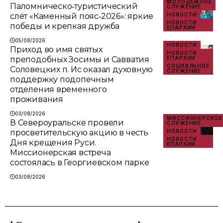
МОЛОДЁЖНОЕ
Паломническо‑туристический
СЛУЖЕНИЕ
слёт «Каменный пояс‑2026»: яркие
НОВОСТИ
НОВОСТИ
победы и крепкая дружба
ЕПАРХИИ
05/08/2026
НОВОСТИ
Приход во имя святых
НОВОСТИ
преподобных Зосимы и Савватия
ЕПАРХИИ
СОЦИАЛЬНОЕ
Соловецких п. Ис оказал духовную
СЛУЖЕНИЕ
поддержку подопечным
отделения временного
проживания
03/08/2026
МИССИОНЕРСКОЕ
В Североуральске провели
СЛУЖЕНИЕ
просветительскую акцию в честь
НОВОСТИ
НОВОСТИ
Дня крещения Руси.
ЕПАРХИИ
Миссионерская встреча
состоялась в Георгиевском парке
03/08/2026