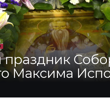
Я
 праздник Собо
о Максима Исп