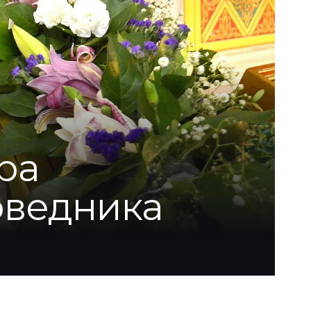
ра
оведника