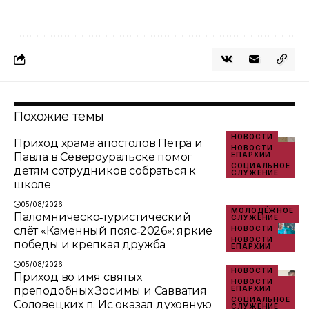
Похожие темы
НОВОСТИ
Приход храма апостолов Петра и
НОВОСТИ
Павла в Североуральске помог
ЕПАРХИИ
СОЦИАЛЬНОЕ
детям сотрудников собраться к
СЛУЖЕНИЕ
школе
05/08/2026
МОЛОДЁЖНОЕ
Паломническо‑туристический
СЛУЖЕНИЕ
слёт «Каменный пояс‑2026»: яркие
НОВОСТИ
НОВОСТИ
победы и крепкая дружба
ЕПАРХИИ
05/08/2026
НОВОСТИ
Приход во имя святых
НОВОСТИ
преподобных Зосимы и Савватия
ЕПАРХИИ
СОЦИАЛЬНОЕ
Соловецких п. Ис оказал духовную
СЛУЖЕНИЕ