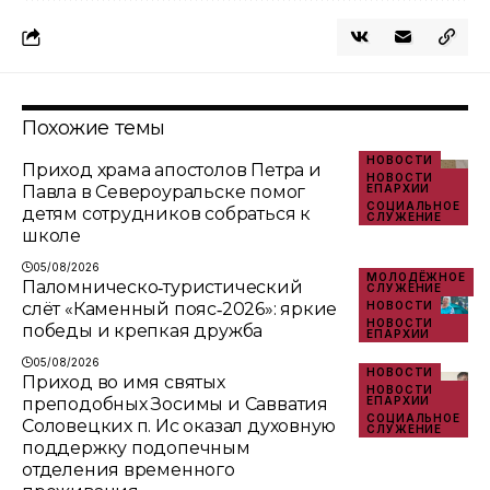
Похожие темы
НОВОСТИ
Приход храма апостолов Петра и
НОВОСТИ
Павла в Североуральске помог
ЕПАРХИИ
СОЦИАЛЬНОЕ
детям сотрудников собраться к
СЛУЖЕНИЕ
школе
05/08/2026
МОЛОДЁЖНОЕ
Паломническо‑туристический
СЛУЖЕНИЕ
слёт «Каменный пояс‑2026»: яркие
НОВОСТИ
НОВОСТИ
победы и крепкая дружба
ЕПАРХИИ
05/08/2026
НОВОСТИ
Приход во имя святых
НОВОСТИ
преподобных Зосимы и Савватия
ЕПАРХИИ
СОЦИАЛЬНОЕ
Соловецких п. Ис оказал духовную
СЛУЖЕНИЕ
поддержку подопечным
отделения временного