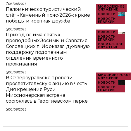
05/08/2026
МОЛОДЁЖНОЕ
Паломническо‑туристический
СЛУЖЕНИЕ
слёт «Каменный пояс‑2026»: яркие
НОВОСТИ
НОВОСТИ
победы и крепкая дружба
ЕПАРХИИ
05/08/2026
НОВОСТИ
Приход во имя святых
НОВОСТИ
преподобных Зосимы и Савватия
ЕПАРХИИ
СОЦИАЛЬНОЕ
Соловецких п. Ис оказал духовную
СЛУЖЕНИЕ
поддержку подопечным
отделения временного
проживания
03/08/2026
МИССИОНЕРСКОЕ
В Североуральске провели
СЛУЖЕНИЕ
просветительскую акцию в честь
НОВОСТИ
НОВОСТИ
Дня крещения Руси.
ЕПАРХИИ
Миссионерская встреча
состоялась в Георгиевском парке
03/08/2026