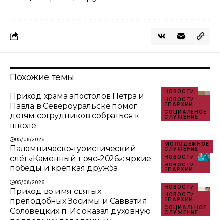
Похожие темы
НОВОСТИ
Приход храма апостолов Петра и
НОВОСТИ
Павла в Североуральске помог
ЕПАРХИИ
СОЦИАЛЬНОЕ
детям сотрудников собраться к
СЛУЖЕНИЕ
школе
05/08/2026
МОЛОДЁЖНОЕ
Паломническо‑туристический
СЛУЖЕНИЕ
слёт «Каменный пояс‑2026»: яркие
НОВОСТИ
НОВОСТИ
победы и крепкая дружба
ЕПАРХИИ
05/08/2026
НОВОСТИ
Приход во имя святых
НОВОСТИ
преподобных Зосимы и Савватия
ЕПАРХИИ
СОЦИАЛЬНОЕ
Соловецких п. Ис оказал духовную
СЛУЖЕНИЕ