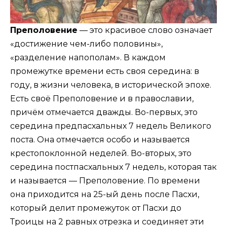
Преполовение
— это красивое слово означает
«достижение чем-либо половины»,
«разделение напополам». В каждом
промежутке времени есть своя середина: в
году, в жизни человека, в исторической эпохе.
Есть своё Преполовение и в православии,
причём отмечается дважды. Во-первых, это
середина предпасхальных 7 недель Великого
поста. Она отмечается особо и называется
крестопоклонной неделей. Во-вторых, это
середина постпасхальных 7 недель, которая так
и называется — Преполовение. По времени
она приходится на 25-ый день после Пасхи,
который делит промежуток от Пасхи до
Троицы на 2 равных отрезка и соединяет эти