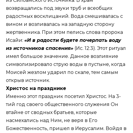
из Силоамского источника. В храм
возвращались под звуки труб и всеобщих
радостных восклицаний. Вода смешивалась с
вином и возливалась на западную сторону
жертвенника. При этом пелись слова пророка
Исайи:
«И в радости будете почерпать воду
из источников спасения»
(
Ис. 12:3
). Этот ритуал
имел большое значение. Данное возлияние
символизировало струю воды в пустыне, когда
Моисей жезлом ударил по скале, тем самым
открыв источник.
Христос на празднике
Именно этот праздник посетил Христос. На 3-
тий год своего общественного служения Он
втайне от сводных братьев, которые
насмехались над Ним, не веря в Его
Божественность, пришел в Иерусалим. Войдя в