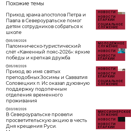
Похожие темы
НОВОСТИ
Приход храма апостолов Петра и
НОВОСТИ
Павла в Североуральске помог
ЕПАРХИИ
СОЦИАЛЬНОЕ
детям сотрудников собраться к
СЛУЖЕНИЕ
школе
05/08/2026
МОЛОДЁЖНОЕ
Паломническо‑туристический
СЛУЖЕНИЕ
слёт «Каменный пояс‑2026»: яркие
НОВОСТИ
НОВОСТИ
победы и крепкая дружба
ЕПАРХИИ
05/08/2026
НОВОСТИ
Приход во имя святых
НОВОСТИ
преподобных Зосимы и Савватия
ЕПАРХИИ
СОЦИАЛЬНОЕ
Соловецких п. Ис оказал духовную
СЛУЖЕНИЕ
поддержку подопечным
отделения временного
проживания
03/08/2026
МИССИОНЕРСКОЕ
В Североуральске провели
СЛУЖЕНИЕ
просветительскую акцию в честь
НОВОСТИ
НОВОСТИ
Дня крещения Руси.
ЕПАРХИИ