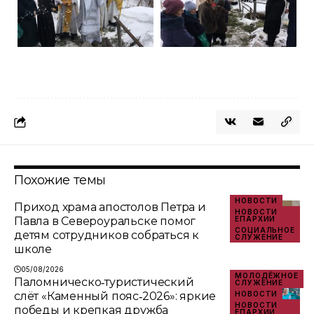
Похожие темы
НОВОСТИ
Приход храма апостолов Петра и
НОВОСТИ
Павла в Североуральске помог
ЕПАРХИИ
СОЦИАЛЬНОЕ
детям сотрудников собраться к
СЛУЖЕНИЕ
школе
05/08/2026
МОЛОДЁЖНОЕ
Паломническо‑туристический
СЛУЖЕНИЕ
слёт «Каменный пояс‑2026»: яркие
НОВОСТИ
НОВОСТИ
победы и крепкая дружба
ЕПАРХИИ