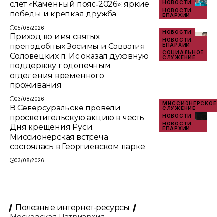
слёт «Каменный пояс‑2026»: яркие
НОВОСТИ
НОВОСТИ
победы и крепкая дружба
ЕПАРХИИ
05/08/2026
НОВОСТИ
Приход во имя святых
НОВОСТИ
преподобных Зосимы и Савватия
ЕПАРХИИ
СОЦИАЛЬНОЕ
Соловецких п. Ис оказал духовную
СЛУЖЕНИЕ
поддержку подопечным
отделения временного
проживания
03/08/2026
МИССИОНЕРСКОЕ
В Североуральске провели
СЛУЖЕНИЕ
просветительскую акцию в честь
НОВОСТИ
НОВОСТИ
Дня крещения Руси.
ЕПАРХИИ
Миссионерская встреча
состоялась в Георгиевском парке
03/08/2026
Полезные интернет-ресурсы
Московская Патриархия