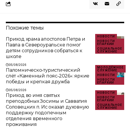
Похожие темы
НОВОСТИ
Приход храма апостолов Петра и
НОВОСТИ
Павла в Североуральске помог
ЕПАРХИИ
СОЦИАЛЬНОЕ
детям сотрудников собраться к
СЛУЖЕНИЕ
школе
05/08/2026
МОЛОДЁЖНОЕ
Паломническо‑туристический
СЛУЖЕНИЕ
слёт «Каменный пояс‑2026»: яркие
НОВОСТИ
НОВОСТИ
победы и крепкая дружба
ЕПАРХИИ
05/08/2026
НОВОСТИ
Приход во имя святых
НОВОСТИ
преподобных Зосимы и Савватия
ЕПАРХИИ
СОЦИАЛЬНОЕ
Соловецких п. Ис оказал духовную
СЛУЖЕНИЕ
поддержку подопечным
отделения временного
проживания