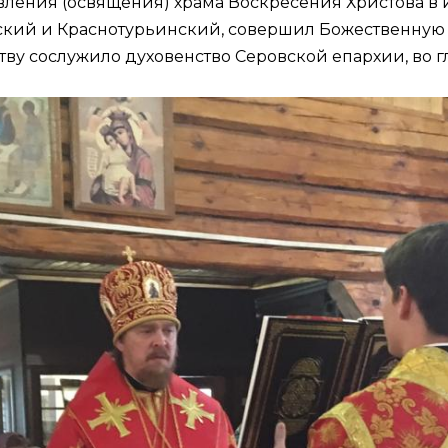
новления (освящения) храма Воскресения Христова в
кий и Краснотурьинский, совершил Божественную л
ству сослужило духовенство Серовской епархии, во 