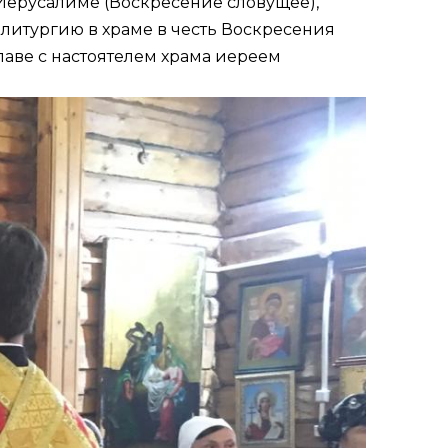
 Иерусалиме (Воскресение словущее),
итургию в храме в честь Воскресения
главе с настоятелем храма иереем