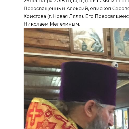
26 сентября 2018 года, в день памяти об
Преосвященный Алексий, епископ Серовс
Христова (г. Новая Ляля). Его Преосвящен
Николаем Мелехиным.