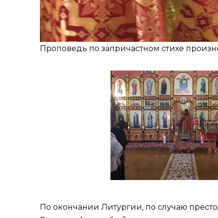
Проповедь по запричастном стихе произн
По окончании Литургии, по случаю престо