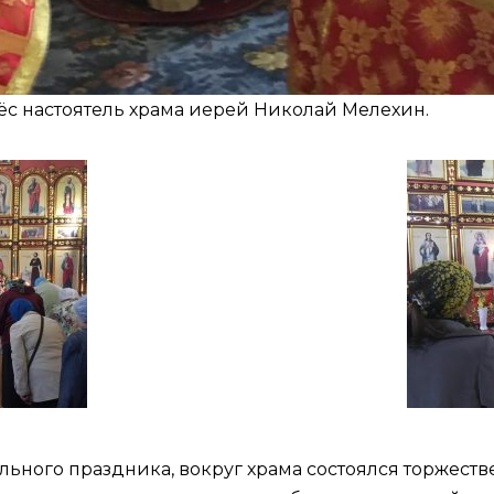
ёс настоятель храма иерей Николай Мелехин.
льного праздника, вокруг храма состоялся торжеств