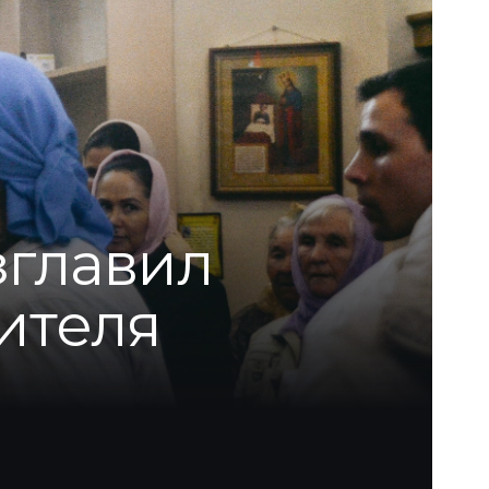
главил
ителя