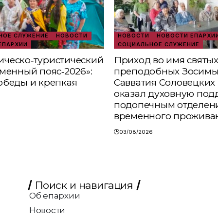
ОЕ СЛУЖЕНИЕ
НОВОСТИ
НОВОСТИ
НОВОСТИ ЕПАРХИ
ЕПАРХИИ
СОЦИАЛЬНОЕ СЛУЖЕНИЕ
ческо‑туристический
Приход во имя святы
аменный пояс‑2026»:
преподобных Зосимы
обеды и крепкая
Савватия Соловецких 
оказал духовную под
подопечным отделен
временного прожива
03/08/2026
Поиск и навигация
Об епархии
Новости