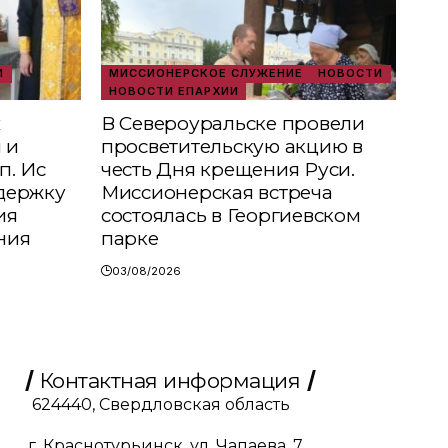
И
МИССИОНЕРСКОЕ СЛУЖЕНИЕ
НОВОСТИ
НОВОСТИ ЕПАРХИИ
х
В Североуральске провели
 и
просветительскую акцию в
п. Ис
честь Дня крещения Руси.
держку
Миссионерская встреча
ия
состоялась в Георгиевском
ния
парке
03/08/2026
Контактная информация
624440, Свердловская область
г. Краснотурьинск, ул. Чапаева, 7