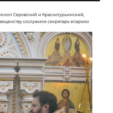
пископ Серовский и Краснотурьинский,
священству сослужили секретарь епархии