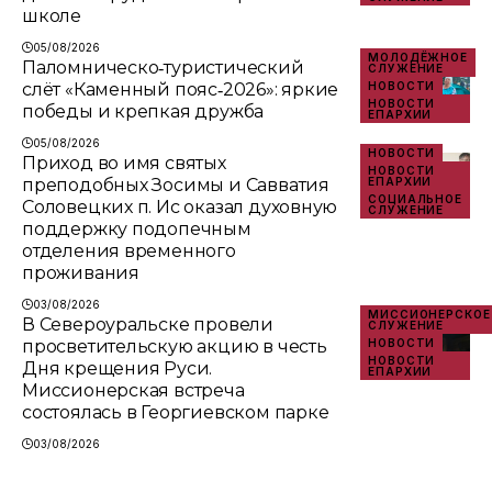
школе
05/08/2026
МОЛОДЁЖНОЕ
Паломническо‑туристический
СЛУЖЕНИЕ
слёт «Каменный пояс‑2026»: яркие
НОВОСТИ
НОВОСТИ
победы и крепкая дружба
ЕПАРХИИ
05/08/2026
НОВОСТИ
Приход во имя святых
НОВОСТИ
преподобных Зосимы и Савватия
ЕПАРХИИ
СОЦИАЛЬНОЕ
Соловецких п. Ис оказал духовную
СЛУЖЕНИЕ
поддержку подопечным
отделения временного
проживания
03/08/2026
МИССИОНЕРСКОЕ
В Североуральске провели
СЛУЖЕНИЕ
просветительскую акцию в честь
НОВОСТИ
НОВОСТИ
Дня крещения Руси.
ЕПАРХИИ
Миссионерская встреча
состоялась в Георгиевском парке
03/08/2026