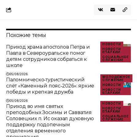
Похожие темы
НОВОСТИ
Приход храма апостолов Петра и
НОВОСТИ
Павла в Североуральске помог
ЕПАРХИИ
СОЦИАЛЬНОЕ
детям сотрудников собраться к
СЛУЖЕНИЕ
школе
05/08/2026
МОЛОДЁЖНОЕ
Паломническо‑туристический
СЛУЖЕНИЕ
слёт «Каменный пояс‑2026»: яркие
НОВОСТИ
НОВОСТИ
победы и крепкая дружба
ЕПАРХИИ
05/08/2026
НОВОСТИ
Приход во имя святых
НОВОСТИ
преподобных Зосимы и Савватия
ЕПАРХИИ
СОЦИАЛЬНОЕ
Соловецких п. Ис оказал духовную
СЛУЖЕНИЕ
поддержку подопечным
отделения временного
проживания