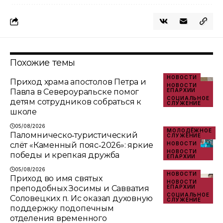
Похожие темы
НОВОСТИ
Приход храма апостолов Петра и
НОВОСТИ
Павла в Североуральске помог
ЕПАРХИИ
СОЦИАЛЬНОЕ
детям сотрудников собраться к
СЛУЖЕНИЕ
школе
05/08/2026
МОЛОДЁЖНОЕ
Паломническо‑туристический
СЛУЖЕНИЕ
слёт «Каменный пояс‑2026»: яркие
НОВОСТИ
НОВОСТИ
победы и крепкая дружба
ЕПАРХИИ
05/08/2026
НОВОСТИ
Приход во имя святых
НОВОСТИ
преподобных Зосимы и Савватия
ЕПАРХИИ
СОЦИАЛЬНОЕ
Соловецких п. Ис оказал духовную
СЛУЖЕНИЕ
поддержку подопечным
отделения временного