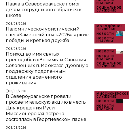
НОВОСТИ
Павла в Североуральске помог
ЕПАРХИИ
СОЦИАЛЬНОЕ
детям сотрудников собраться к
СЛУЖЕНИЕ
школе
05/08/2026
МОЛОДЁЖНОЕ
Паломническо‑туристический
СЛУЖЕНИЕ
слёт «Каменный пояс‑2026»: яркие
НОВОСТИ
НОВОСТИ
победы и крепкая дружба
ЕПАРХИИ
05/08/2026
НОВОСТИ
Приход во имя святых
НОВОСТИ
преподобных Зосимы и Савватия
ЕПАРХИИ
СОЦИАЛЬНОЕ
Соловецких п. Ис оказал духовную
СЛУЖЕНИЕ
поддержку подопечным
отделения временного
проживания
03/08/2026
МИССИОНЕРСКОЕ
В Североуральске провели
СЛУЖЕНИЕ
просветительскую акцию в честь
НОВОСТИ
НОВОСТИ
Дня крещения Руси.
ЕПАРХИИ
Миссионерская встреча
состоялась в Георгиевском парке
03/08/2026