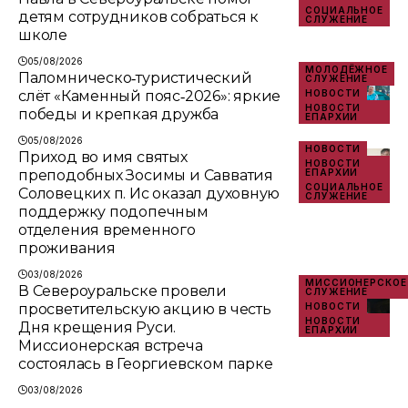
СОЦИАЛЬНОЕ
детям сотрудников собраться к
СЛУЖЕНИЕ
школе
05/08/2026
МОЛОДЁЖНОЕ
Паломническо‑туристический
СЛУЖЕНИЕ
слёт «Каменный пояс‑2026»: яркие
НОВОСТИ
НОВОСТИ
победы и крепкая дружба
ЕПАРХИИ
05/08/2026
НОВОСТИ
Приход во имя святых
НОВОСТИ
преподобных Зосимы и Савватия
ЕПАРХИИ
СОЦИАЛЬНОЕ
Соловецких п. Ис оказал духовную
СЛУЖЕНИЕ
поддержку подопечным
отделения временного
проживания
03/08/2026
МИССИОНЕРСКОЕ
В Североуральске провели
СЛУЖЕНИЕ
просветительскую акцию в честь
НОВОСТИ
НОВОСТИ
Дня крещения Руси.
ЕПАРХИИ
Миссионерская встреча
состоялась в Георгиевском парке
03/08/2026