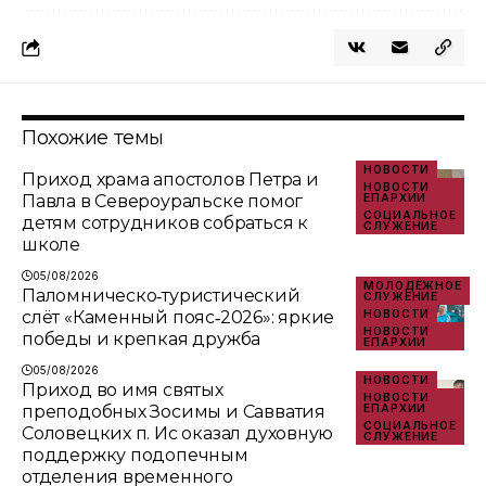
Похожие темы
НОВОСТИ
Приход храма апостолов Петра и
НОВОСТИ
Павла в Североуральске помог
ЕПАРХИИ
СОЦИАЛЬНОЕ
детям сотрудников собраться к
СЛУЖЕНИЕ
школе
05/08/2026
МОЛОДЁЖНОЕ
Паломническо‑туристический
СЛУЖЕНИЕ
слёт «Каменный пояс‑2026»: яркие
НОВОСТИ
НОВОСТИ
победы и крепкая дружба
ЕПАРХИИ
05/08/2026
НОВОСТИ
Приход во имя святых
НОВОСТИ
преподобных Зосимы и Савватия
ЕПАРХИИ
СОЦИАЛЬНОЕ
Соловецких п. Ис оказал духовную
СЛУЖЕНИЕ
поддержку подопечным
отделения временного