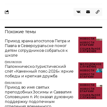
Похожие темы
НОВОСТИ
Приход храма апостолов Петра и
НОВОСТИ
Павла в Североуральске помог
ЕПАРХИИ
СОЦИАЛЬНОЕ
детям сотрудников собраться к
СЛУЖЕНИЕ
школе
05/08/2026
МОЛОДЁЖНОЕ
Паломническо‑туристический
СЛУЖЕНИЕ
слёт «Каменный пояс‑2026»: яркие
НОВОСТИ
НОВОСТИ
победы и крепкая дружба
ЕПАРХИИ
05/08/2026
НОВОСТИ
Приход во имя святых
НОВОСТИ
преподобных Зосимы и Савватия
ЕПАРХИИ
СОЦИАЛЬНОЕ
Соловецких п. Ис оказал духовную
СЛУЖЕНИЕ
поддержку подопечным
отделения временного