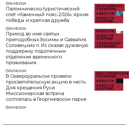
05/08/2026
МОЛОДЁЖНОЕ
Паломническо‑туристический
СЛУЖЕНИЕ
слёт «Каменный пояс‑2026»: яркие
НОВОСТИ
НОВОСТИ
победы и крепкая дружба
ЕПАРХИИ
05/08/2026
НОВОСТИ
Приход во имя святых
НОВОСТИ
преподобных Зосимы и Савватия
ЕПАРХИИ
СОЦИАЛЬНОЕ
Соловецких п. Ис оказал духовную
СЛУЖЕНИЕ
поддержку подопечным
отделения временного
проживания
03/08/2026
МИССИОНЕРСКОЕ
В Североуральске провели
СЛУЖЕНИЕ
просветительскую акцию в честь
НОВОСТИ
НОВОСТИ
Дня крещения Руси.
ЕПАРХИИ
Миссионерская встреча
состоялась в Георгиевском парке
03/08/2026