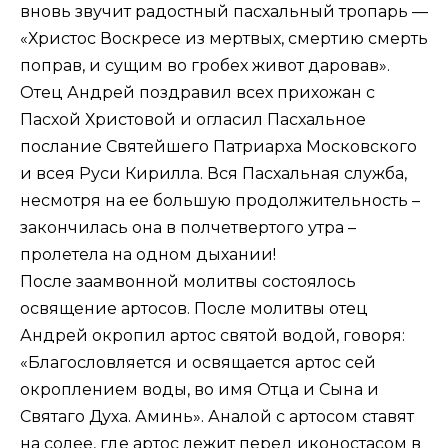
вновь звучит радостный пасхальный тропарь —
«Христос Воскресе из мертвых, смертию смерть
поправ, и сущим во гробех живот даровав».
Отец Андрей поздравил всех прихожан с
Пасхой Христовой и огласил Пасхальное
послание Святейшего Патриарха Московского
и всея Руси Кирилла. Вся Пасхальная служба,
несмотря на ее большую продолжительность –
закончилась она в полчетвертого утра –
пролетела на одном дыхании!
После заамвонной молитвы состоялось
освящение артосов. После молитвы отец
Андрей окропил артос святой водой, говоря:
«Благословляется и освящается артос сей
окроплением воды, во имя Отца и Сына и
Святаго Духа. Аминь». Аналой с артосом ставят
на солее, где артос лежит перед иконостасом в