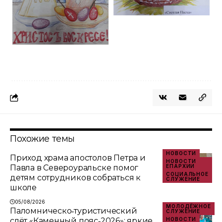
Похожие темы
НОВОСТИ
Приход храма апостолов Петра и
НОВОСТИ
Павла в Североуральске помог
ЕПАРХИИ
СОЦИАЛЬНОЕ
детям сотрудников собраться к
СЛУЖЕНИЕ
школе
05/08/2026
МОЛОДЁЖНОЕ
Паломническо‑туристический
СЛУЖЕНИЕ
слёт «Каменный пояс‑2026»: яркие
НОВОСТИ