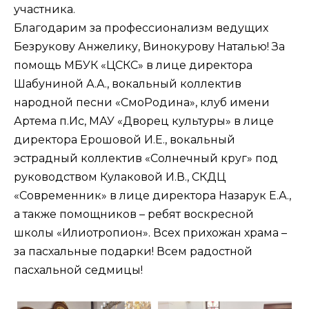
участника.
Благодарим за профессионализм ведущих
Безрукову Анжелику, Винокурову Наталью! За
помощь МБУК «ЦСКС» в лице директора
Шабуниной А.А., вокальный коллектив
народной песни «СмоРодина», клуб имени
Артема п.Ис, МАУ «Дворец культуры» в лице
директора Ерошовой И.Е., вокальный
эстрадный коллектив «Солнечный круг» под
руководством Кулаковой И.В., СКДЦ
«Современник» в лице директора Назарук Е.А.,
а также помощников – ребят воскресной
школы «Илиотропион». Всех прихожан храма –
за пасхальные подарки! Всем радостной
пасхальной седмицы!