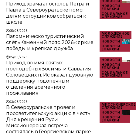
НОВОСТИ
Приход храма апостолов Петра и
НОВОСТИ
Павла в Североуральске помог
ЕПАРХИИ
СОЦИАЛЬНОЕ
детям сотрудников собраться к
СЛУЖЕНИЕ
школе
05/08/2026
МОЛОДЁЖНОЕ
Паломническо‑туристический
СЛУЖЕНИЕ
слёт «Каменный пояс‑2026»: яркие
НОВОСТИ
НОВОСТИ
победы и крепкая дружба
ЕПАРХИИ
05/08/2026
НОВОСТИ
Приход во имя святых
НОВОСТИ
преподобных Зосимы и Савватия
ЕПАРХИИ
СОЦИАЛЬНОЕ
Соловецких п. Ис оказал духовную
СЛУЖЕНИЕ
поддержку подопечным
отделения временного
проживания
03/08/2026
МИССИОНЕРСКОЕ
В Североуральске провели
СЛУЖЕНИЕ
просветительскую акцию в честь
НОВОСТИ
НОВОСТИ
Дня крещения Руси.
ЕПАРХИИ
Миссионерская встреча
состоялась в Георгиевском парке