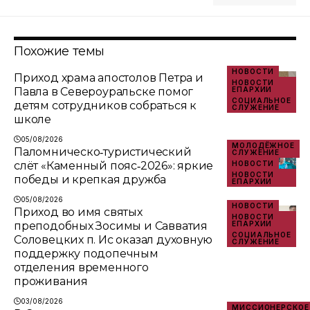
Похожие темы
НОВОСТИ
Приход храма апостолов Петра и
НОВОСТИ
Павла в Североуральске помог
ЕПАРХИИ
СОЦИАЛЬНОЕ
детям сотрудников собраться к
СЛУЖЕНИЕ
школе
05/08/2026
МОЛОДЁЖНОЕ
Паломническо‑туристический
СЛУЖЕНИЕ
слёт «Каменный пояс‑2026»: яркие
НОВОСТИ
НОВОСТИ
победы и крепкая дружба
ЕПАРХИИ
05/08/2026
НОВОСТИ
Приход во имя святых
НОВОСТИ
преподобных Зосимы и Савватия
ЕПАРХИИ
СОЦИАЛЬНОЕ
Соловецких п. Ис оказал духовную
СЛУЖЕНИЕ
поддержку подопечным
отделения временного
проживания
03/08/2026
МИССИОНЕРСКОЕ