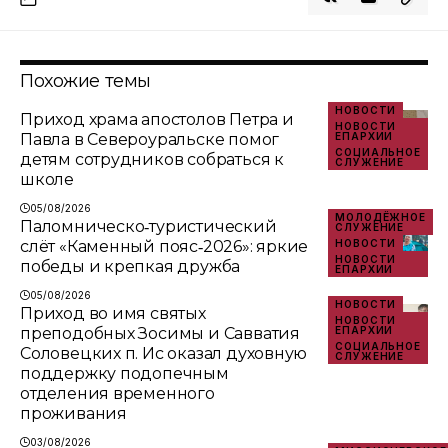
Похожие темы
НОВОСТИ
Приход храма апостолов Петра и
НОВОСТИ
Павла в Североуральске помог
ЕПАРХИИ
СОЦИАЛЬНОЕ
детям сотрудников собраться к
СЛУЖЕНИЕ
школе
05/08/2026
МОЛОДЁЖНОЕ
Паломническо‑туристический
СЛУЖЕНИЕ
слёт «Каменный пояс‑2026»: яркие
НОВОСТИ
НОВОСТИ
победы и крепкая дружба
ЕПАРХИИ
05/08/2026
НОВОСТИ
Приход во имя святых
НОВОСТИ
преподобных Зосимы и Савватия
ЕПАРХИИ
СОЦИАЛЬНОЕ
Соловецких п. Ис оказал духовную
СЛУЖЕНИЕ
поддержку подопечным
отделения временного
проживания
03/08/2026