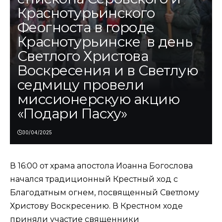
Краснотурьинского
Феогноста в городе
Краснотурьинске в день
Светлого Христова
Воскресения и в Светлую
седмицу провели
миссионерскую акцию
«Подари Пасху»
30/04/2025
В 16:00 от храма апостола Иоанна Богослова
начался традиционный Крестный ход с
Благодатным огнем, посвященный Светлому
Христову Воскресению. В Крестном ходе
приняли участие священники