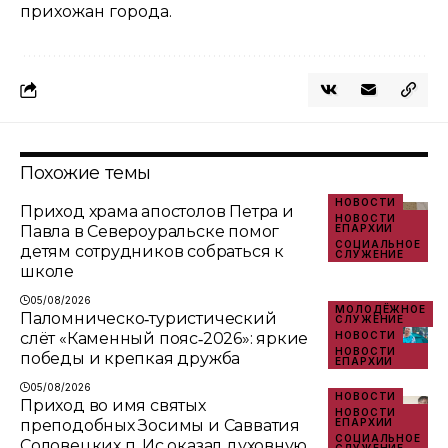
прихожан города.
Похожие темы
НОВОСТИ
Приход храма апостолов Петра и
НОВОСТИ
Павла в Североуральске помог
ЕПАРХИИ
СОЦИАЛЬНОЕ
детям сотрудников собраться к
СЛУЖЕНИЕ
школе
05/08/2026
МОЛОДЁЖНОЕ
Паломническо‑туристический
СЛУЖЕНИЕ
слёт «Каменный пояс‑2026»: яркие
НОВОСТИ
НОВОСТИ
победы и крепкая дружба
ЕПАРХИИ
05/08/2026
НОВОСТИ
Приход во имя святых
НОВОСТИ
преподобных Зосимы и Савватия
ЕПАРХИИ
СОЦИАЛЬНОЕ
Соловецких п. Ис оказал духовную