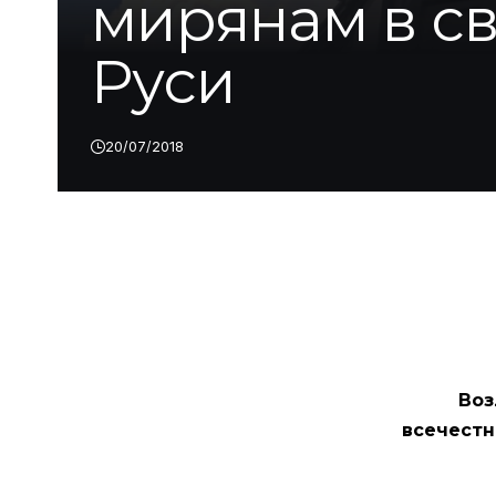
мирянам в св
Руси
20/07/2018
Воз
всечестн