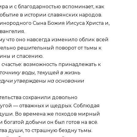
ра и с благодарностью вспоминает, как
событие в истории славянских народов.
динородного Сына Божия Иисуса Христа и,
вангелия.
у что оно навсегда изменило облик всей
ельно решительный поворот от тьмы к
тины и спасению.
счастье: возможность принадлежать к
точнику воды, текущей в жизнь
будучи утверждены на основании
тельства сохранили довольно
ругой — отважных и щедрых. Соблюдая
 души. Во времена же походов мирный
 богатой добычи он был готов на всё.
тва души, то страшную бездну тьмы.