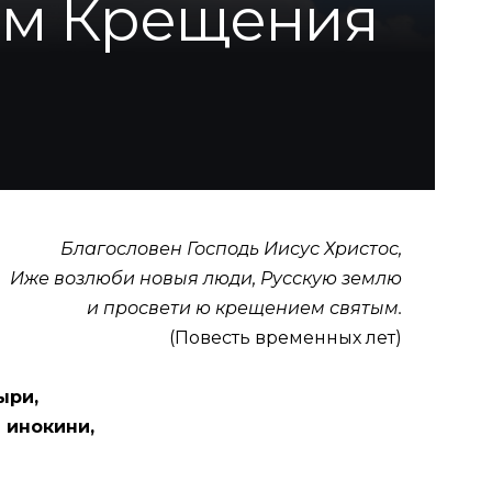
ием Крещения
Благословен Господь Иисус Христос,
Иже возлюби новыя люди, Русскую землю
и просвети ю крещением святым.
(Повесть временных лет)
ыри,
 инокини,