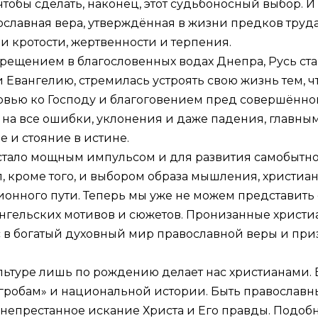
тобы сделать, наконец, этот судьбоносный выбор. И
славная вера, утверждённая в жизни предков труда
и кротости, жертвенности и терпения.
рещением в благословенных водах Днепра, Русь ста
 Евангелию, стремилась устроять свою жизнь тем, 
юбовью ко Господу и благоговением пред совершённ
 на все ошибки, уклонения и даже падения, главны
 и стояние в истине.
тало мощным импульсом и для развития самобытно
 кроме того, и выбором образа мышления, христиа
ионного пути. Теперь мы уже не можем представить 
евангельских мотивов и сюжетов. Пронизанные хрис
 в богатый духовный мир православной веры и при
льтуре лишь по рождению делает нас христианами.
 гробам» и национальной истории. Быть православ
 непрестанное искание Христа и Его правды. Подоб