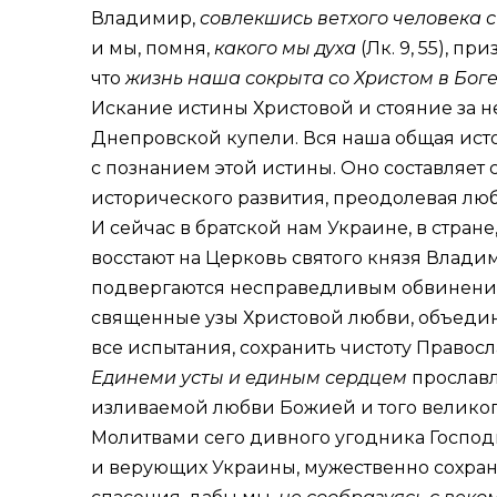
Владимир,
совлекшись ветхого человека с
и мы, помня,
какого мы духа
(
Лк. 9, 55
), пр
что
жизнь наша сокрыта со Христом в Бог
Искание истины Христовой и стояние за н
Днепровской купели. Вся наша общая исто
с познанием этой истины. Оно составляет 
исторического развития, преодолевая люб
И сейчас в братской нам Украине, в стра
восстают на Церковь святого князя Влади
подвергаются несправедливым обвинения
священные узы Христовой любви, объедин
все испытания, сохранить чистоту Правос
Единеми усты и единым сердцем
прославл
изливаемой любви Божией и того великог
Молитвами сего дивного угодника Господ
и верующих Украины, мужественно сохра