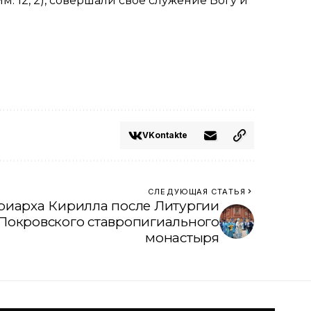
м. 12, 2
), совершали своё служение Богу и
VKontakte
СЛЕДУЮЩАЯ СТАТЬЯ
риарха Кирилла после Литургии
Покровского ставропигиального
монастыря