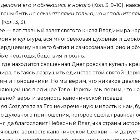
 делами его и облекшись в нового
(
Кол. 3, 9–10
), нав
изваны быть
не слышателями только, но исполнителя
е
(
Кол. 3, 3
).
её — вот главный завет святого князя Владимира н
рия и культура, вся многовековая духовная и цер
сердцевину нашего бытия и самосознания, оно и объ
ые невзгоды, бедствия и рознь.
не, где находится священная Днепровская купель кр
мира, пытаясь разрушить единство этой святой Цер
м и поношениям. Но мы верим, что никакое давлен
яющей нас в единое Тело Церкви. Мы верим, что н
лавной веры и верность канонической правде.
яя Создателя за Его неизреченную милость к нам, 
о духовного приношения, которое сделал равноапо
ня да благословит Небесный Владыка страны истор
няющих верность канонической Церкви — и дарует