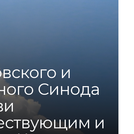
вского и
ного Синода
ви
шествующим и