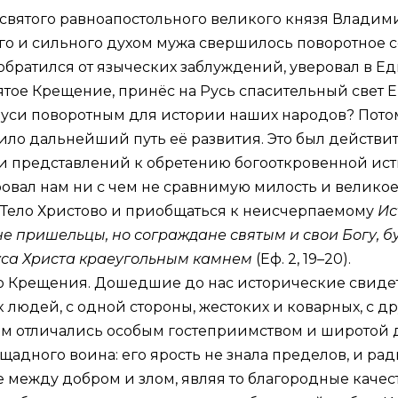
святого равноапостольного великого князя Владими
ого и сильного духом мужа свершилось поворотное 
обратился от языческих заблуждений, уверовал в Е
тое Крещение, принёс на Русь спасительный свет Е
си поворотным для истории наших народов? Потом
о дальнейший путь её развития. Это был действит
 и представлений к обретению богооткровенной ис
ал нам ни с чем не сравнимую милость и великое 
 Тело Христово и приобщаться к неисчерпаемому
Ис
не пришельцы, но сограждане святым и свои Богу, 
уса Христа краеугольным камнем
(
Еф. 2, 19–20
).
о Крещения. Дошедшие до нас исторические свиде
людей, с одной стороны, жестоких и коварных, с д
 тем отличались особым гостеприимством и широтой
адного воина: его ярость не знала пределов, и ради
 между добром и злом, являя то благородные качес