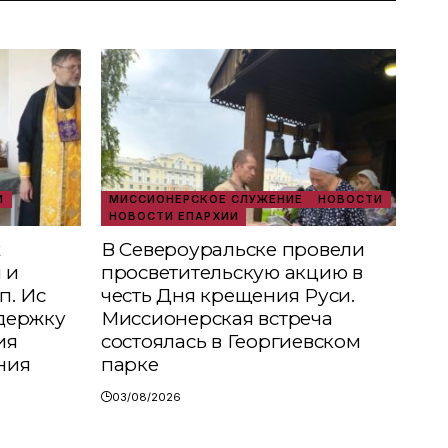
И
МИССИОНЕРСКОЕ СЛУЖЕНИЕ
НОВОСТИ
НОВОСТИ ЕПАРХИИ
х
В Североуральске провели
 и
просветительскую акцию в
п. Ис
честь Дня крещения Руси.
держку
Миссионерская встреча
ия
состоялась в Георгиевском
ния
парке
03/08/2026