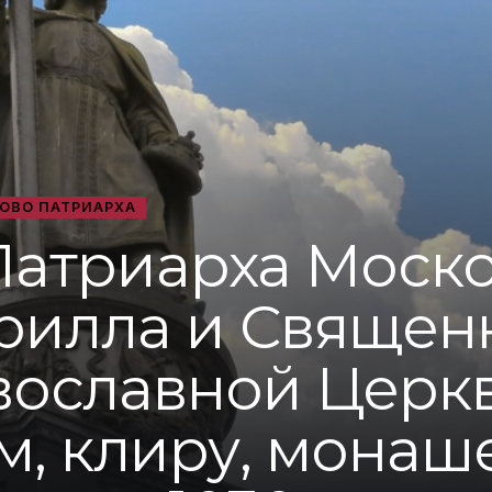
ОВО ПАТРИАРХА
триарха Моско
ирилла и Священ
вославной Церк
м, клиру, мона