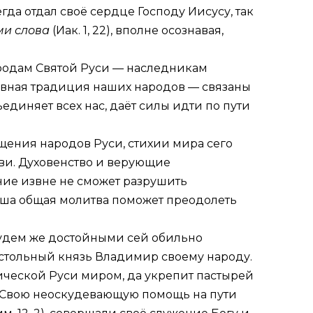
сегда отдал своё сердце Господу Иисусу, так
ми слова
(
Иак. 1, 22
), вполне осознавая,
ародам Святой Руси — наследникам
ковная традиция наших народов — связаны
единяет всех нас, даёт силы идти по пути
ещения народов Руси, стихии мира сего
кви. Духовенство и верующие
ие извне не сможет разрушить
аша общая молитва поможет преодолеть
будем же достойными сей обильно
стольный князь Владимир своему народу.
ической Руси миром, да укрепит пастырей
 Свою неоскудевающую помощь на пути