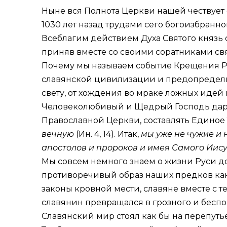
Ныне вся Полнота Церкви нашей чествует 
1030 лет назад трудами сего богоизбранн
Всеблагим действием Духа Святого князь 
приняв вместе со своими соратниками свя
Почему мы называем событие Крещения Ру
славянской цивилизации и предопределил
свету, от хождения во мраке ложных идей
Человеколюбивый и Щедрый Господь даров
Православной Церкви, составлять Единое
вечную
(
Ин. 4, 14
). Итак,
мы уже не чужие и 
апостолов и пророков и имея Самого Иис
Мы совсем немного знаем о жизни Руси д
противоречивый образ наших предков как 
законы кровной мести, славяне вместе с
славянин превращался в грозного и беспощ
Славянский мир стоял как бы на перепутье