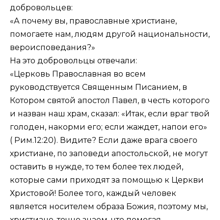
добровольцев:
«А почему вы, православные христиане,
помогаете нам, людям другой национальности,
вероисповедания?»
На это добровольцы отвечали:
«Церковь Православная во всем
руководствуется Священным Писанием, в
Котором святой апостол Павел, в честь которого
и назван наш храм, сказал: «Итак, если враг твой
голоден, накорми его; если жаждет, напои его»
(
Рим.12:20
). Видите? Если даже врага своего
христиане, по заповеди апостольской, не могут
оставить в нужде, то тем более тех людей,
которые сами приходят за помощью к Церкви
Христовой! Более того, каждый человек
является носителем образа Божия, поэтому мы,
христиане, точно знаем, что помогая