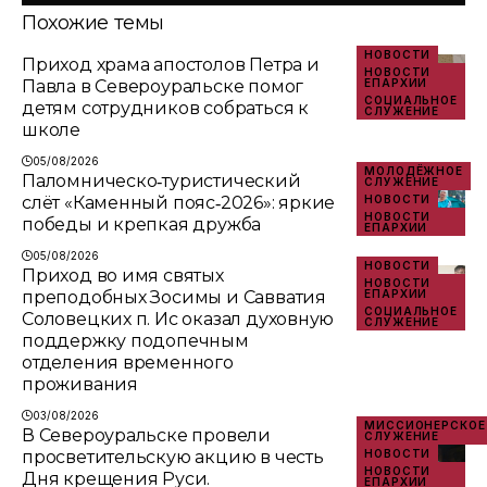
Похожие темы
НОВОСТИ
Приход храма апостолов Петра и
НОВОСТИ
Павла в Североуральске помог
ЕПАРХИИ
СОЦИАЛЬНОЕ
детям сотрудников собраться к
СЛУЖЕНИЕ
школе
05/08/2026
МОЛОДЁЖНОЕ
Паломническо‑туристический
СЛУЖЕНИЕ
слёт «Каменный пояс‑2026»: яркие
НОВОСТИ
НОВОСТИ
победы и крепкая дружба
ЕПАРХИИ
05/08/2026
НОВОСТИ
Приход во имя святых
НОВОСТИ
преподобных Зосимы и Савватия
ЕПАРХИИ
СОЦИАЛЬНОЕ
Соловецких п. Ис оказал духовную
СЛУЖЕНИЕ
поддержку подопечным
отделения временного
проживания
03/08/2026
МИССИОНЕРСКОЕ
В Североуральске провели
СЛУЖЕНИЕ
просветительскую акцию в честь
НОВОСТИ
НОВОСТИ
Дня крещения Руси.
ЕПАРХИИ