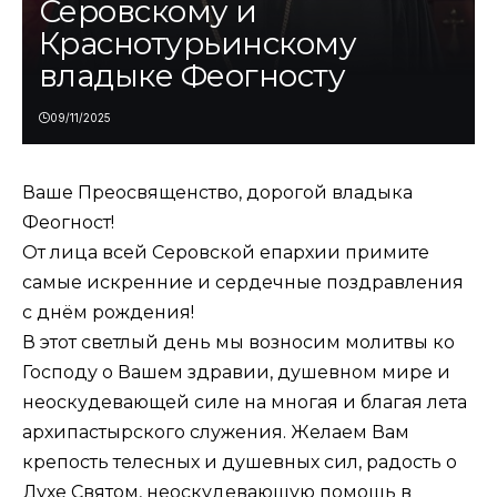
Серовскому и
Краснотурьинскому
владыке Феогносту
09/11/2025
Ваше Преосвященство, дорогой владыка
Феогност!
От лица всей Серовской епархии примите
самые искренние и сердечные поздравления
с днём рождения!
В этот светлый день мы возносим молитвы ко
Господу о Вашем здравии, душевном мире и
неоскудевающей силе на многая и благая лета
архипастырского служения. Желаем Вам
крепость телесных и душевных сил, радость о
Духе Святом, неоскудевающую помощь в