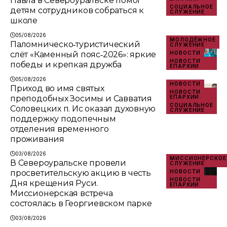
Павла в Североуральске помог
СОЦИАЛЬНОЕ
детям сотрудников собраться к
СЛУЖЕНИЕ
школе
05/08/2026
МОЛОДЁЖНОЕ
Паломническо‑туристический
СЛУЖЕНИЕ
слёт «Каменный пояс‑2026»: яркие
НОВОСТИ
НОВОСТИ
победы и крепкая дружба
ЕПАРХИИ
05/08/2026
НОВОСТИ
Приход во имя святых
НОВОСТИ
преподобных Зосимы и Савватия
ЕПАРХИИ
СОЦИАЛЬНОЕ
Соловецких п. Ис оказал духовную
СЛУЖЕНИЕ
поддержку подопечным
отделения временного
проживания
03/08/2026
МИССИОНЕРСКОЕ
В Североуральске провели
СЛУЖЕНИЕ
просветительскую акцию в честь
НОВОСТИ
НОВОСТИ
Дня крещения Руси.
ЕПАРХИИ
Миссионерская встреча
состоялась в Георгиевском парке
03/08/2026