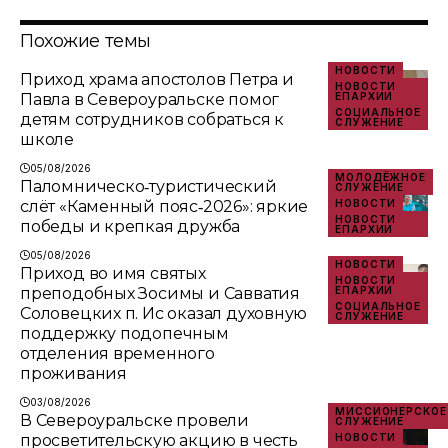
Похожие темы
НОВОСТИ
Приход храма апостолов Петра и
НОВОСТИ
Павла в Североуральске помог
ЕПАРХИИ
СОЦИАЛЬНОЕ
детям сотрудников собраться к
СЛУЖЕНИЕ
школе
05/08/2026
МОЛОДЁЖНОЕ
Паломническо‑туристический
СЛУЖЕНИЕ
слёт «Каменный пояс‑2026»: яркие
НОВОСТИ
НОВОСТИ
победы и крепкая дружба
ЕПАРХИИ
05/08/2026
НОВОСТИ
Приход во имя святых
НОВОСТИ
преподобных Зосимы и Савватия
ЕПАРХИИ
СОЦИАЛЬНОЕ
Соловецких п. Ис оказал духовную
СЛУЖЕНИЕ
поддержку подопечным
отделения временного
проживания
03/08/2026
МИССИОНЕРСКОЕ
В Североуральске провели
СЛУЖЕНИЕ
просветительскую акцию в честь
НОВОСТИ